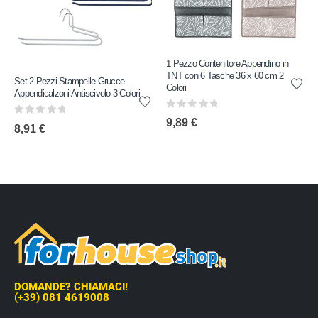
1 Pezzo Contenitore Appendino in
TNT con 6 Tasche 36 x 60 cm 2
Set 2 Pezzi Stampelle Grucce
Colori
Appendicalzoni Antiscivolo 3 Colori
0
out of 5
9,89
€
0
out of 5
8,91
€
DOMANDE? CHIAMACI!
(+39) 081 4619008