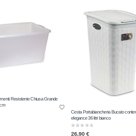
imenti Resistente Chiusa Grande
 cm
Cesta Portabiancheria Bucato conten
elegance 36 litri bianco
0
out of 5
26,90
€