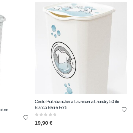
Cesto Portabiancheria Lavanderia Laundry 50 litri
Bianco Belli e Forti
itore
0
out of 5
19,90
€