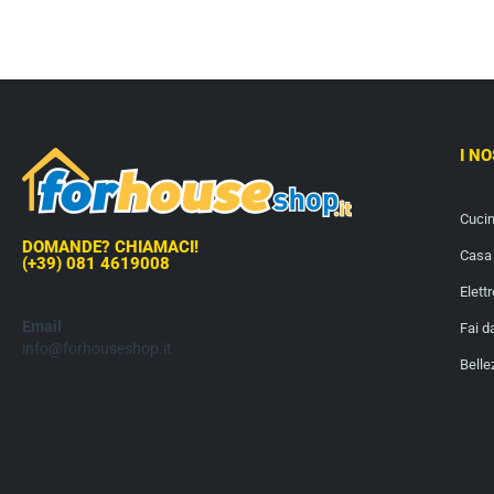
I N
Cuci
DOMANDE? CHIAMACI!
Casa 
(+39) 081 4619008
Elett
Email
Fai d
info@forhouseshop.it
Belle