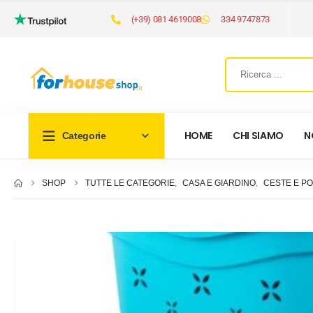
(+39) 081 4619008
334 9747873
HOME
CHI SIAMO
N
Categorie
SHOP
TUTTE LE CATEGORIE
,
CASA E GIARDINO
,
CESTE E P