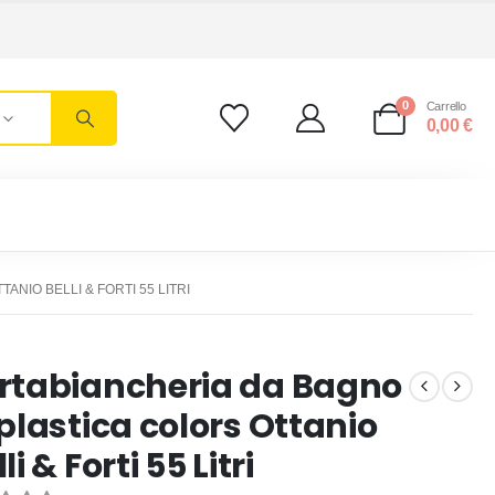
0
Carrello
0,00
€
NIO BELLI & FORTI 55 LITRI
rtabiancheria da Bagno
 plastica colors Ottanio
li & Forti 55 Litri