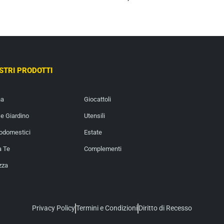
OSTRI PRODOTTI
na
Giocattoli
e Giardino
Utensili
rodomestici
Estate
a Te
Complementi
zza
Privacy Policy
Termini e Condizioni
Diritto di Recesso