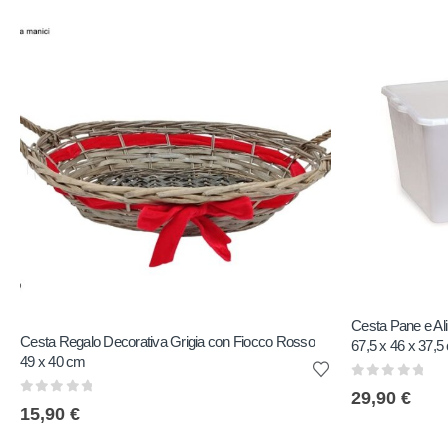
Cesta Pane e Al
Cesta Regalo Decorativa Grigia con Fiocco Rosso
67,5 x 46 x 37,5
49 x 40 cm
0
out of 5
29,90
€
0
out of 5
15,90
€