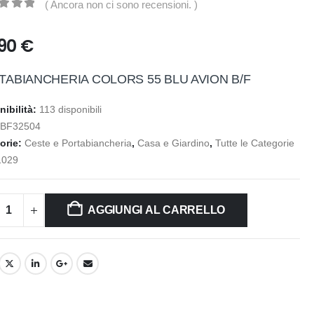
( Ancora non ci sono recensioni. )
t of 5
,90
€
TABIANCHERIA COLORS 55 BLU AVION B/F
nibilità:
113 disponibili
:
BF32504
orie:
Ceste e Portabiancheria
,
Casa e Giardino
,
Tutte le Categorie
1029
AGGIUNGI AL CARRELLO