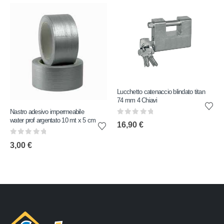
Lucchetto catenaccio blindato titan
74 mm 4 Chiavi
Nastro adesivo impermeabile
water prof argentato 10 mt x 5 cm
0
out of 5
16,90
€
0
out of 5
3,00
€