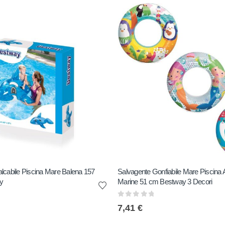
lcabile Piscina Mare Balena 157
Salvagente Gonfiabile Mare Piscina 
y
Marine 51 cm Bestway 3 Decori
0
out of 5
7,41
€