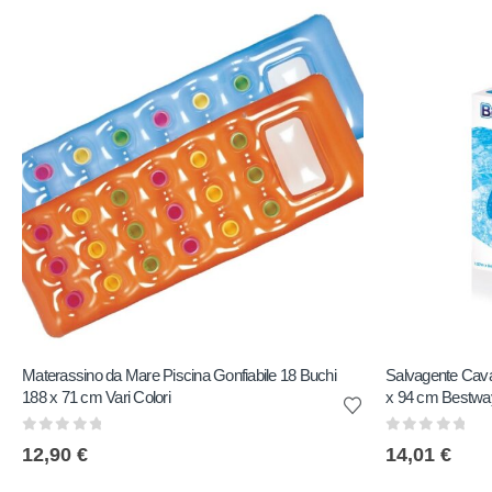
Materassino da Mare Piscina Gonfiabile 18 Buchi
Salvagente Cava
188 x 71 cm Vari Colori
x 94 cm Bestwa
0
out of 5
0
out of 5
12,90
€
14,01
€