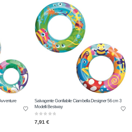
Avventure
Salvagente Gonfiabile Ciambella Designer 56 cm 3
Modelli Bestway
0
out of 5
7,91
€