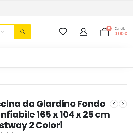
0
Carrello
0,00
€
I
scina da Giardino Fondo
nfiabile 165 x 104 x 25 cm
stway 2 Colori