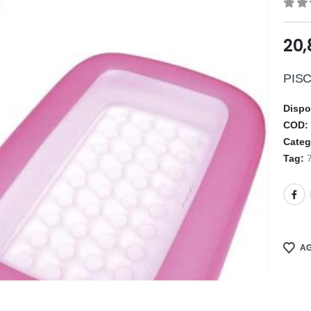
0
ou
20
PISC
Dispo
COD
Categ
Tag:
AG