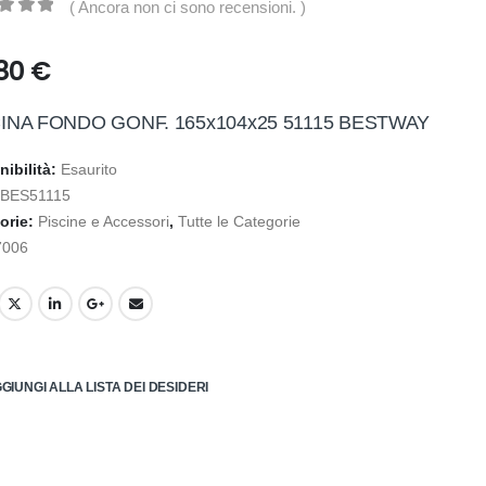
( Ancora non ci sono recensioni. )
t of 5
,80
€
INA FONDO GONF. 165x104x25 51115 BESTWAY
nibilità:
Esaurito
:
BES51115
orie:
Piscine e Accessori
,
Tutte le Categorie
7006
GIUNGI ALLA LISTA DEI DESIDERI