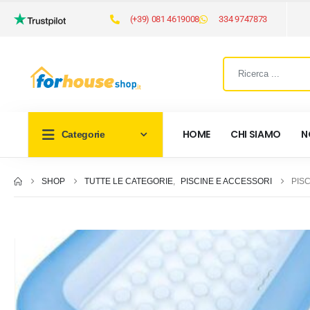
(+39) 081 4619008
334 9747873
HOME
CHI SIAMO
N
Categorie
SHOP
TUTTE LE CATEGORIE
,
PISCINE E ACCESSORI
PISC