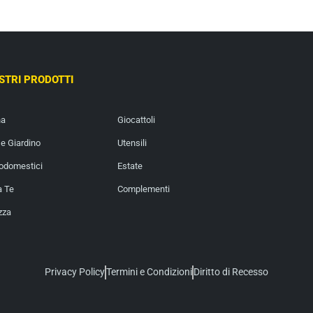
OSTRI PRODOTTI
na
Giocattoli
e Giardino
Utensili
rodomestici
Estate
a Te
Complementi
zza
Privacy Policy
Termini e Condizioni
Diritto di Recesso