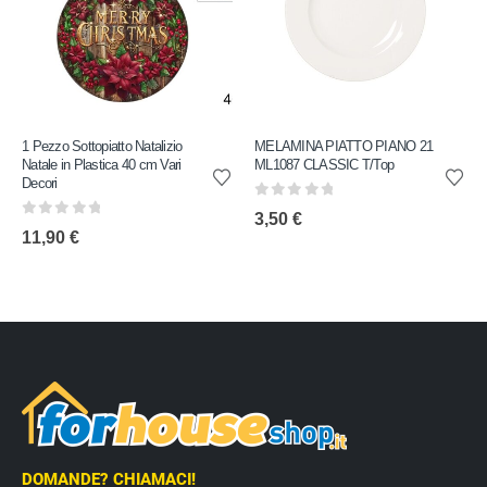
1 Pezzo Sottopiatto Natalizio
MELAMINA PIATTO PIANO 21
Natale in Plastica 40 cm Vari
ML1087 CLASSIC T/Top
Decori
0
out of 5
3,50
€
0
out of 5
11,90
€
DOMANDE? CHIAMACI!