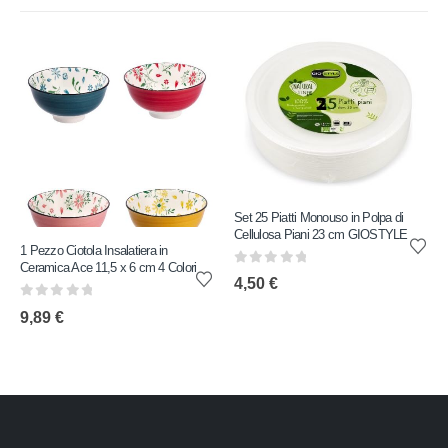
Set 25 Piatti Monouso in Polpa di
Cellulosa Piani 23 cm GIOSTYLE
1 Pezzo Ciotola Insalatiera in
Ceramica Ace 11,5 x 6 cm 4 Colori
0
out of 5
4,50
€
0
out of 5
9,89
€