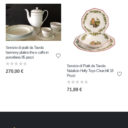
Servizio di piatti da Tavola
harmony platino the e caffe in
porcellana 95 pezzi
Servizio di Piatti da Tavola
0
out of 5
Natalizio Holly Toys Churchill 18
270,00
€
Pezzi
0
out of 5
71,89
€