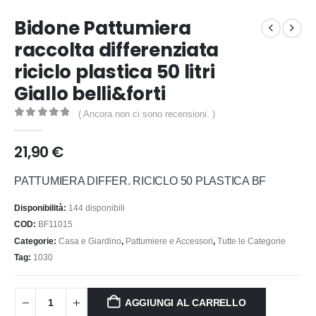
Bidone Pattumiera
raccolta differenziata
riciclo plastica 50 litri
Giallo belli&forti
( Ancora non ci sono recensioni. )
0
out of 5
21,90
€
PATTUMIERA DIFFER. RICICLO 50 PLASTICA BF
Disponibilità:
144 disponibili
COD:
BF11015
Categorie:
Casa e Giardino
,
Pattumiere e Accessori
,
Tutte le Categorie
Tag:
1030
AGGIUNGI AL CARRELLO