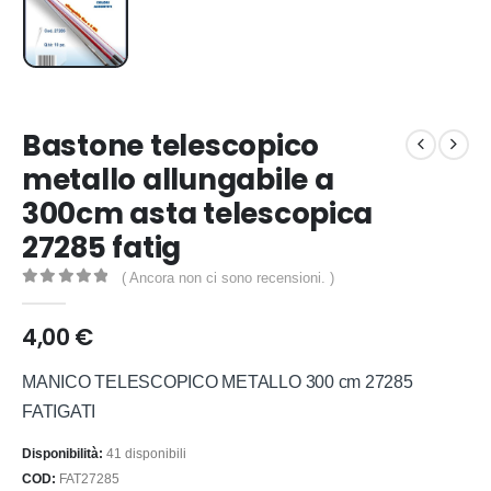
Bastone telescopico
metallo allungabile a
300cm asta telescopica
27285 fatig
( Ancora non ci sono recensioni. )
0
out of 5
4,00
€
MANICO TELESCOPICO METALLO 300 cm 27285
FATIGATI
Disponibilità:
41 disponibili
COD:
FAT27285