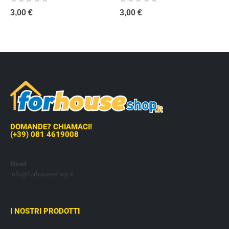
0
out of 5
0
out of 5
3,00
€
3,00
€
DOMANDE? CHIAMACI!
(+39) 081 4619008
Email
info@forhouseshop.it
I NOSTRI PRODOTTI