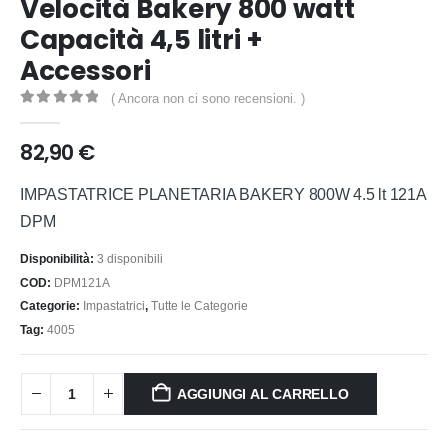
Velocità Bakery 800 watt
Capacità 4,5 litri +
Accessori
( Ancora non ci sono recensioni. )
0
out of 5
82,90
€
IMPASTATRICE PLANETARIA BAKERY 800W 4.5 lt 121A
DPM
Disponibilità:
3 disponibili
COD:
DPM121A
Categorie:
Impastatrici
,
Tutte le Categorie
Tag:
4005
AGGIUNGI AL CARRELLO