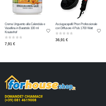
Crema Unguento alla Calendula e
Asciugacapelli Phon Professionale
Vasellina in Barattolo 100 ml
con Diffusore 4 Puls 1700 Watt
Krauterhof
0
out of 5
36,91
€
0
out of 5
7,91
€
DOMANDE? CHIAMACI!
(+39) 081 4619008