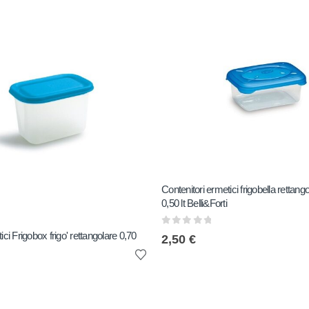
Contenitori ermetici frigobella rettang
0,50 lt Belli&Forti
0
out of 5
ici Frigobox frigo' rettangolare 0,70
2,50
€