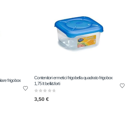
Contenitori ermetici frigobella quadrato frigobox
olare frigobox
1,75 lt belli&forti
0
out of 5
3,50
€