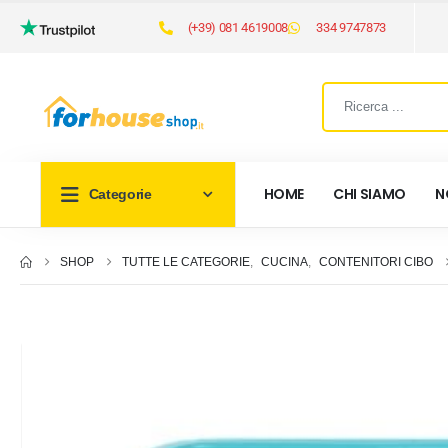
(+39) 081 4619008
334 9747873
HOME
CHI SIAMO
N
Categorie
SHOP
TUTTE LE CATEGORIE
,
CUCINA
,
CONTENITORI CIBO