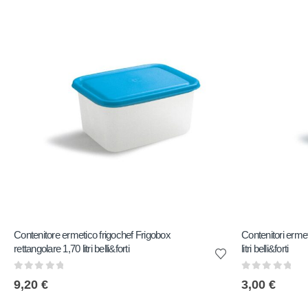
Contenitore ermetico frigochef Frigobox
Contenitori ermet
rettangolare 1,70 litri belli&forti
litri belli&forti
0
out of 5
0
out of 5
9,20
€
3,00
€