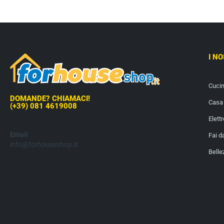
I N
Cuci
DOMANDE? CHIAMACI!
Casa 
(+39) 081 4619008
Elett
Email
Fai d
info@forhouseshop.it
Belle