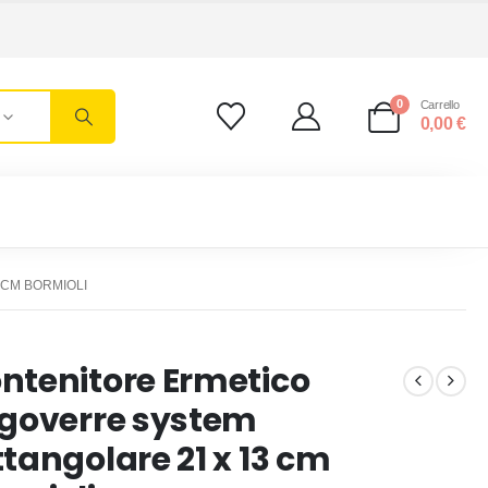
0
Carrello
0,00
€
 CM BORMIOLI
ntenitore Ermetico
igoverre system
ttangolare 21 x 13 cm