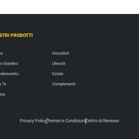
OSTRI PRODOTTI
na
Giocattoli
e Giardino
Utensili
rodomestici
Estate
a Te
Complementi
zza
Privacy Policy
Termini e Condizioni
Diritto di Recesso