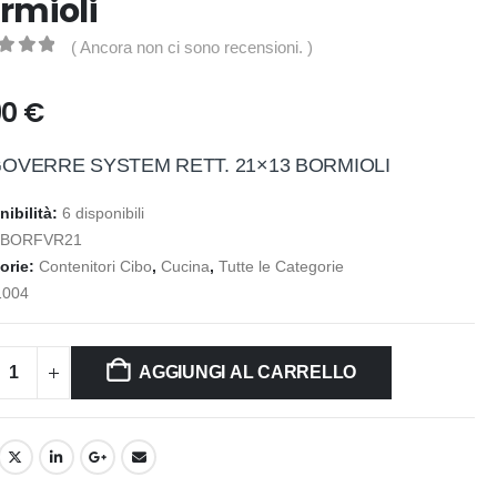
rmioli
( Ancora non ci sono recensioni. )
t of 5
90
€
GOVERRE SYSTEM RETT. 21×13 BORMIOLI
nibilità:
6 disponibili
:
BORFVR21
orie:
Contenitori Cibo
,
Cucina
,
Tutte le Categorie
1004
AGGIUNGI AL CARRELLO