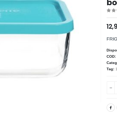
bo
0
ou
12,
FRI
Dispo
COD
Categ
Tag: