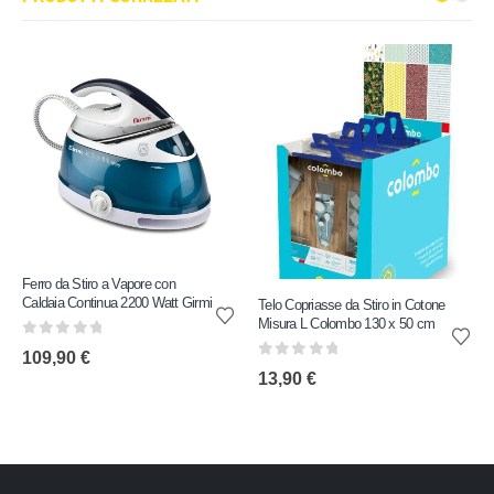
Ferro da Stiro a Vapore con
Caldaia Continua 2200 Watt Girmi
Telo Copriasse da Stiro in Cotone
Misura L Colombo 130 x 50 cm
0
out of 5
109,90
€
0
out of 5
13,90
€