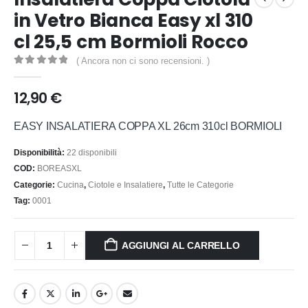
in Vetro Bianca Easy xl 310
cl 25,5 cm Bormioli Rocco
( Ancora non ci sono recensioni. )
0
out of 5
12,90
€
EASY INSALATIERA COPPA XL 26cm 310cl BORMIOLI
Disponibilità:
22 disponibili
COD:
BOREASXL
Categorie:
Cucina
,
Ciotole e Insalatiere
,
Tutte le Categorie
Tag:
0001
AGGIUNGI AL CARRELLO