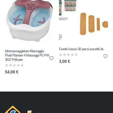
Cerotti classic 50 pezzi assortiti ds
Idromassaggiatore Massaggio
Piedi Plantare 4 Massaggi PC-FM
0
out of 5
3027 Prificare
3,00
€
0
out of 5
54,00
€