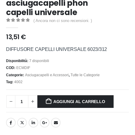
asciugacapelli phon
capelli universale
( Ancora non ci sono recensioni. )
0
out of 5
13,51
€
DIFFUSORE CAPELLI UNIVERSALE 6023/312
Disponibilità:
7 disponibili
COD:
ECMDIF
Categorie:
Asciugacapelli e Accessori
,
Tutte le Categorie
Tag:
4002
AGGIUNGI AL CARRELLO