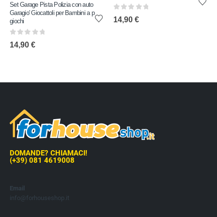
Set Garage Pista Polizia con auto
Garagio' Giocattoli per Bambini a p
0
out of 5
14,90
€
giochi
0
out of 5
14,90
€
DOMANDE? CHIAMACI!
(+39) 081 4619008
Email
info@forhouseshop.it