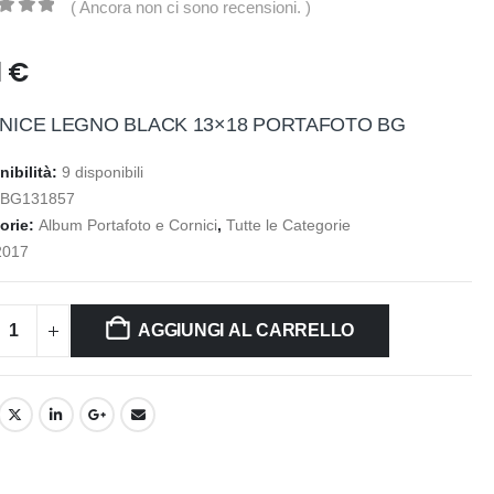
( Ancora non ci sono recensioni. )
t of 5
1
€
NICE LEGNO BLACK 13×18 PORTAFOTO BG
nibilità:
9 disponibili
:
BG131857
orie:
Album Portafoto e Cornici
,
Tutte le Categorie
2017
AGGIUNGI AL CARRELLO