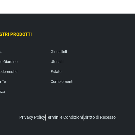
OSTRI PRODOTTI
na
Giocattoli
e Giardino
Utensili
rodomestici
Estate
a Te
Complementi
zza
Privacy Policy
Termini e Condizioni
Diritto di Recesso