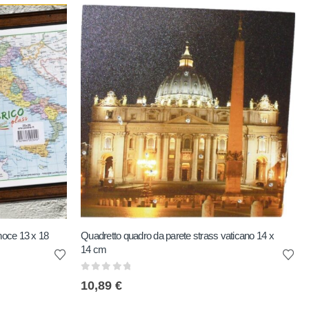
 noce 13 x 18
Quadretto quadro da parete strass vaticano 14 x
14 cm
0
out of 5
10,89
€