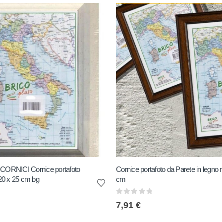
ORNICI Cornice portafoto
Cornice portafoto da Parete in legno
20 x 25 cm bg
cm
0
out of 5
7,91
€