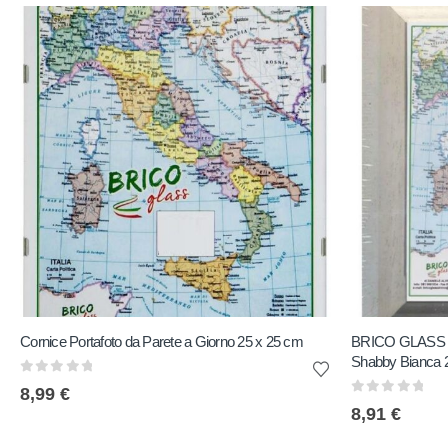
Cornice Portafoto da Parete a Giorno 25 x 25 cm
BRICO GLASS C
Shabby Bianca 
0
out of 5
8,99
€
0
out of 5
8,91
€