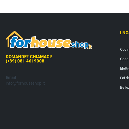
I N
Cuci
DOMANDE? CHIAMACI!
Casa 
(+39) 081 4619008
Elett
Email
Fai d
info@forhouseshop.it
Belle