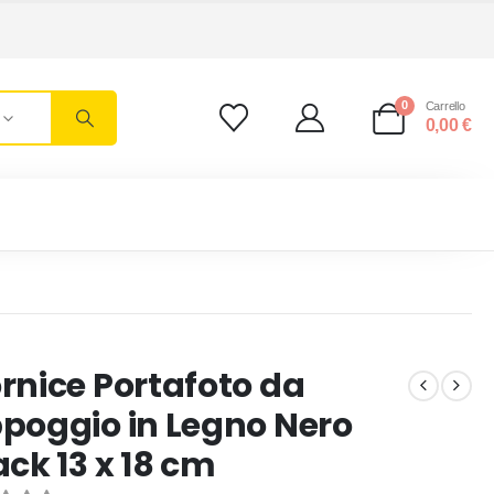
0
Carrello
0,00
€
rnice Portafoto da
poggio in Legno Nero
ack 13 x 18 cm