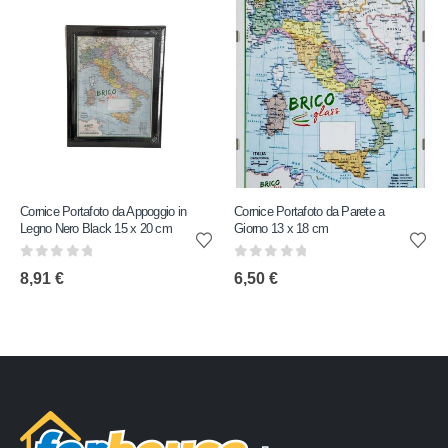
Cornice Portafoto da Appoggio in
Cornice Portafoto da Parete a
Legno Nero Black 15 x 20 cm
Giorno 13 x 18 cm
0
out of 5
0
out of 5
8,91
€
6,50
€