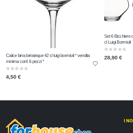
Set 6 Bicchiere
cl Luigi Bormioli
0
out of 5
Calice birra birrateque 42 cl luigi bormioli * vendita
28,90
€
minima conf. 6 pezzi *
0
out of 5
4,50
€
I N