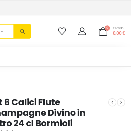
0
Carrello
0,00
€
t 6 Calici Flute
ampagne Divino in
tro 24 cl Bormioli