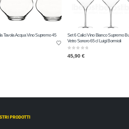
 da Tavola Acqua Vino Supremo 45
Set 6 Calici Vino Bianco Supremo Bu
Vetro Sonoro 65 cl Luigi Bormioli
0
out of 5
45,90
€
OSTRI PRODOTTI