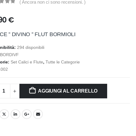
( Ancora non ci sono recensioni. )
t of 5
,90
€
CE ” DIVINO ” FLUT BORMIOLI
nibilità:
294 disponibili
:
BORDIVF
orie:
Set Calici e Flute
,
Tutte le Categorie
1002
AGGIUNGI AL CARRELLO