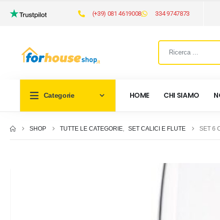
(+39) 081 4619008
334 9747873
HOME
CHI SIAMO
N
Categorie
SHOP
TUTTE LE CATEGORIE
,
SET CALICI E FLUTE
SET 6 