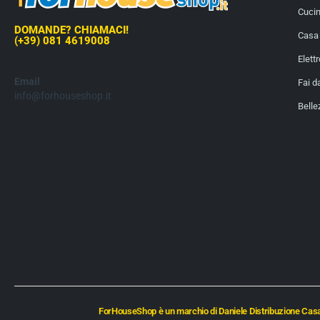
Cuci
DOMANDE? CHIAMACI!
Casa 
(+39) 081 4619008
Elett
Email
Fai d
info@forhouseshop.it
Belle
ForHouseShop è un marchio di Daniele Distribuzione Casal