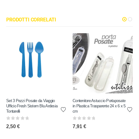
PRODOTTI CORRELATI
Set 3 Pezzi Posate da Viaggio
Contenitore Astuccio Portaposate
Ufficio Fresh Sistem Blu Ardesia
in Plastica Trasparente 24 x 6 x 5
Tontarelli
cm
0
out of 5
0
out of 5
2,50
€
7,91
€