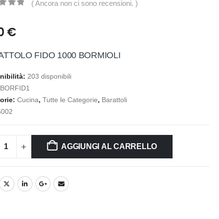
( Ancora non ci sono recensioni. )
t of 5
50
€
ATTOLO FIDO 1000 BORMIOLI
nibilità:
203 disponibili
:
BORFID1
orie:
Cucina
,
Tutte le Categorie
,
Barattoli
6002
AGGIUNGI AL CARRELLO