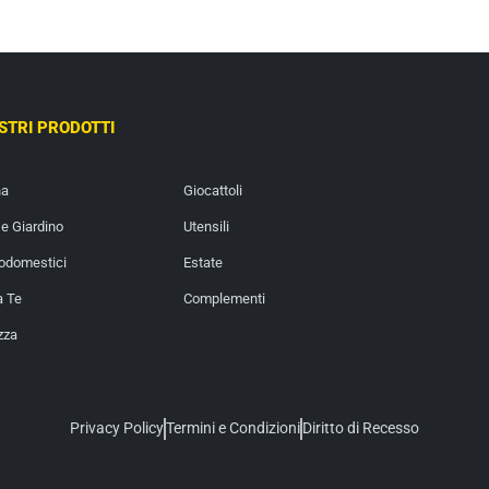
OSTRI PRODOTTI
na
Giocattoli
e Giardino
Utensili
rodomestici
Estate
a Te
Complementi
zza
Privacy Policy
Termini e Condizioni
Diritto di Recesso