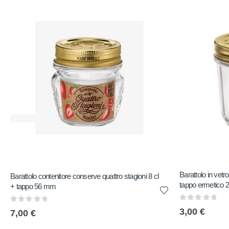
Barattolo in vetr
Barattolo contenitore conserve quattro stagioni 8 cl
tappo ermetico 2
+ tappo 56 mm
0
out of 5
0
out of 5
3,00
€
7,00
€