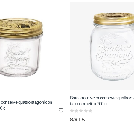
Barattolo in vetro conserve quattro st
o conserve quattro stagioni con
tappo ermetico 700 cc
0 cl
0
out of 5
8,91
€