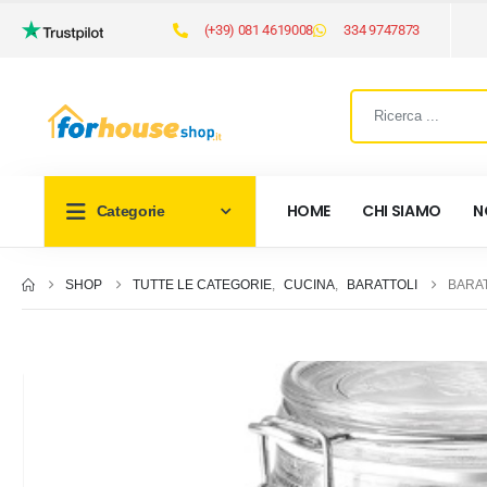
(+39) 081 4619008
334 9747873
HOME
CHI SIAMO
N
Categorie
SHOP
TUTTE LE CATEGORIE
,
CUCINA
,
BARATTOLI
BARAT