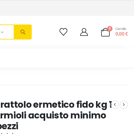
0
Carrello
0,00
€
rattolo ermetico fido kg 1
rmioli acquisto minimo
pezzi