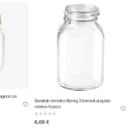
agioni con
Barattolo ermetico fido kg 3 bormioli acquisto
minimo 6 pezzi
0
out of 5
6,00
€