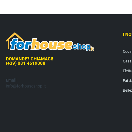
I N
Cuci
DOMANDE? CHIAMACI!
Casa 
(+39) 081 4619008
Elett
Email
Fai d
info@forhouseshop.it
Belle