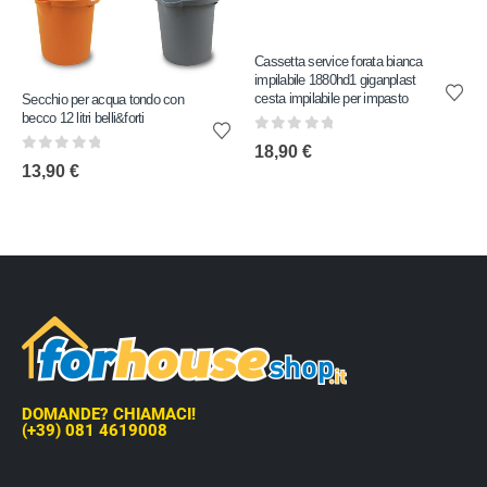
Cassetta service forata bianca
impilabile 1880hd1 giganplast
cesta impilabile per impasto
Secchio per acqua tondo con
becco 12 litri belli&forti
0
out of 5
18,90
€
0
out of 5
13,90
€
DOMANDE? CHIAMACI!
(+39) 081 4619008