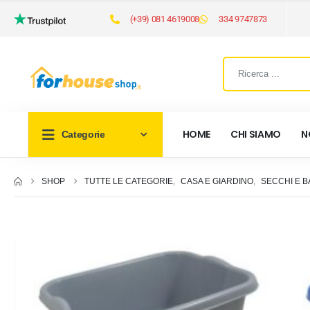
(+39) 081 4619008
334 9747873
HOME
CHI SIAMO
N
Categorie
SHOP
TUTTE LE CATEGORIE
,
CASA E GIARDINO
,
SECCHI E B