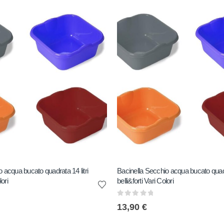
 acqua bucato quadrata 14 litri
Bacinella Secchio acqua bucato quadra
lori
belli&forti Vari Colori
0
out of 5
13,90
€