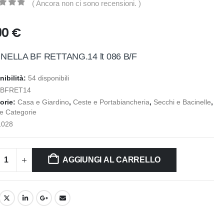
( Ancora non ci sono recensioni. )
t of 5
90
€
NELLA BF RETTANG.14 lt 086 B/F
nibilità:
54 disponibili
:
BFRET14
orie:
Casa e Giardino
,
Ceste e Portabiancheria
,
Secchi e Bacinelle
,
le Categorie
1028
AGGIUNGI AL CARRELLO