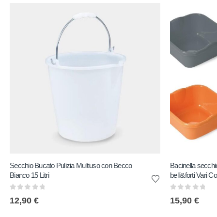
Secchio Bucato Pulizia Multiuso con Becco
Bacinella secchio
Bianco 15 Litri
belli&forti Vari Co
0
out of 5
0
out of 5
12,90
€
15,90
€