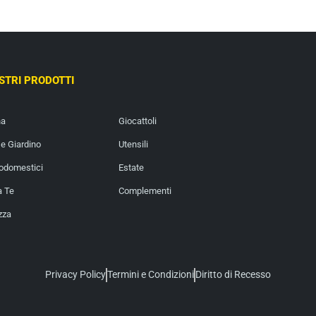
OSTRI PRODOTTI
na
Giocattoli
e Giardino
Utensili
rodomestici
Estate
a Te
Complementi
zza
Privacy Policy
Termini e Condizioni
Diritto di Recesso