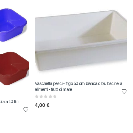
Vaschetta pesci - frigo 50 cm bianca o blu bacinella
alimenti - frutti di mare
ta 10 litri
0
out of 5
4,00
€