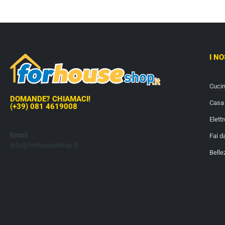
I N
Cuci
DOMANDE? CHIAMACI!
Casa 
(+39) 081 4619008
Elett
Email
Fai d
info@forhouseshop.it
Belle