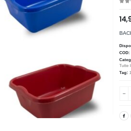
0
ou
14,
BACI
Dispo
COD
Categ
Tutte 
Tag: