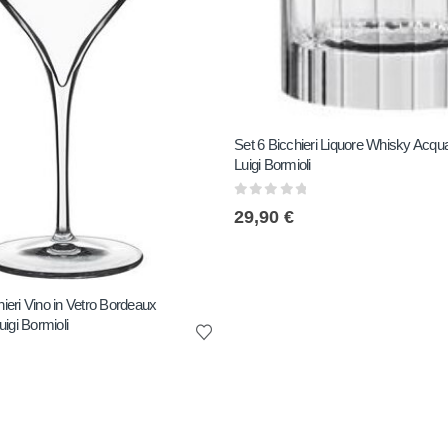
Set 6 Bicchieri Liquore Whisky Acqu
Luigi Bormioli
0
out of 5
29,90
€
hieri Vino in Vetro Bordeaux
igi Bormioli