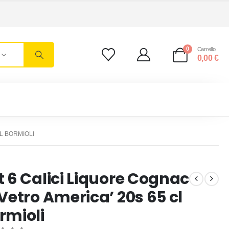
0
Carrello
0,00
€
CL BORMIOLI
t 6 Calici Liquore Cognac
 Vetro America’ 20s 65 cl
rmioli