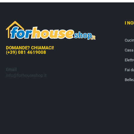
I N
Cuci
DOMANDE? CHIAMACI!
Casa 
(+39) 081 4619008
Elett
Email
Fai d
info@forhouseshop.it
Belle