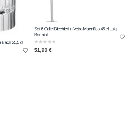
Set 6 Calici Bicchieri in Vetro Magnifico 45 cl Luigi
Bormioli
a Bach 25,5 cl
0
out of 5
51,90
€