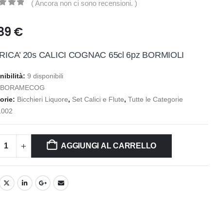
( Ancora non ci sono recensioni. )
t of 5
,89
€
ICA’ 20s CALICI COGNAC 65cl 6pz BORMIOLI
nibilità:
9 disponibili
:
BORAMECOG
orie:
Bicchieri Liquore
,
Set Calici e Flute
,
Tutte le Categorie
1002
AGGIUNGI AL CARRELLO