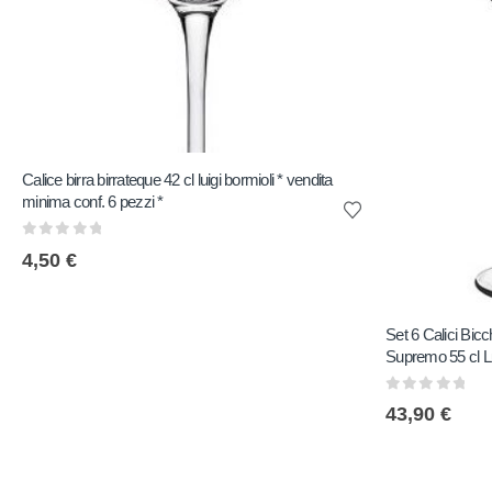
Calice birra birrateque 42 cl luigi bormioli * vendita
minima conf. 6 pezzi *
0
out of 5
4,50
€
Set 6 Calici Bicc
Supremo 55 cl Lu
0
out of 5
43,90
€