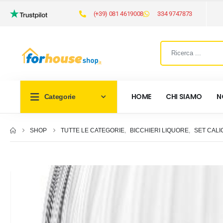
(+39) 081 4619008
334 9747873
HOME
CHI SIAMO
N
Categorie
SHOP
TUTTE LE CATEGORIE
,
BICCHIERI LIQUORE
,
SET CALI