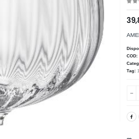
0
ou
39
AMER
Dispo
COD
Categ
Tag: