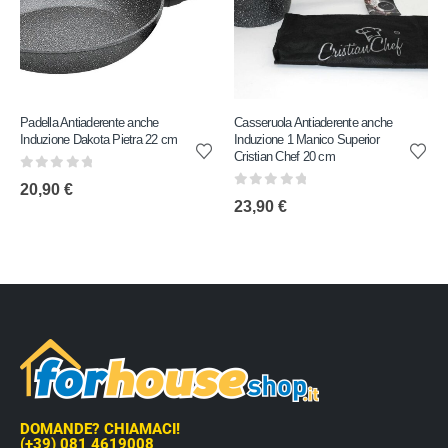
Padella Antiaderente anche
Casseruola Antiaderente anche
Induzione Dakota Pietra 22 cm
Induzione 1 Manico Superior
Cristian Chef 20 cm
0
out of 5
20,90
€
0
out of 5
23,90
€
DOMANDE? CHIAMACI!
(+39) 081 4619008