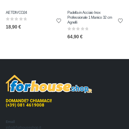
AETDIVCO24
Padella in Acciaio Inox
Professionale 1 Manico 32 cm
Agnelli
0
out of 5
18,90
€
0
out of 5
64,90
€
DOMANDE? CHIAMACI!
(+39) 081 4619008
Email
info@forhouseshop.it