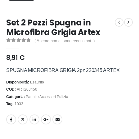
Set 2 Pezzi Spugna in
Microfibra Grigia Artex
( Ancora non ci sono recensioni. )
0
out of 5
8,91
€
SPUGNA MICROFIBRA GRIGIA 2pz 220345 ARTEX
Disponibilità:
Esaurito
COD:
ART203450
Categoria:
Panni e Accessori Pulizia
Tag:
1033