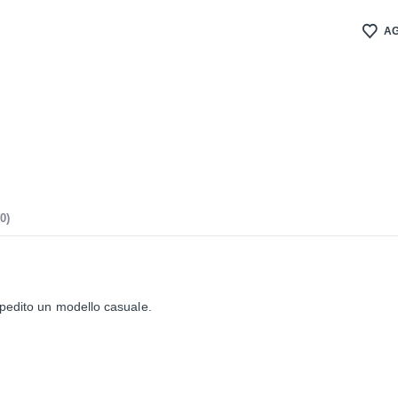
AG
0)
 spedito un modello casuale.