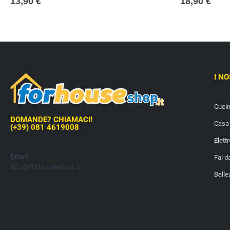
13,90
€
18,90
€
I N
Cuci
DOMANDE? CHIAMACI!
Casa 
(+39) 081 4619008
Elett
Email
Fai d
info@forhouseshop.it
Belle