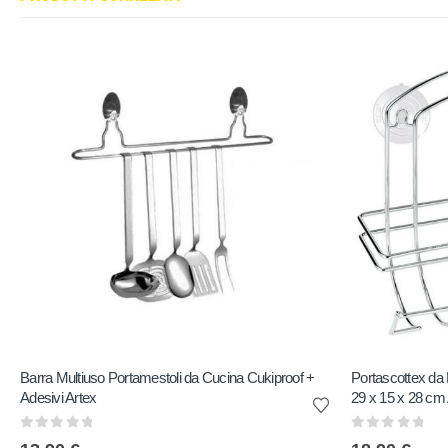
Barra Multiuso Portamestoli da Cucina Cukiproof +
Portascottex da 
Adesivi Artex
29 x 15 x 28 cm 
0
out of 5
0
out of 5