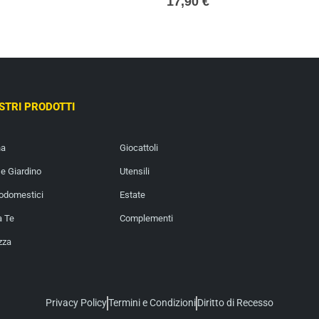
17,90
€
OSTRI PRODOTTI
na
Giocattoli
e Giardino
Utensili
rodomestici
Estate
a Te
Complementi
zza
Privacy Policy
Termini e Condizioni
Diritto di Recesso