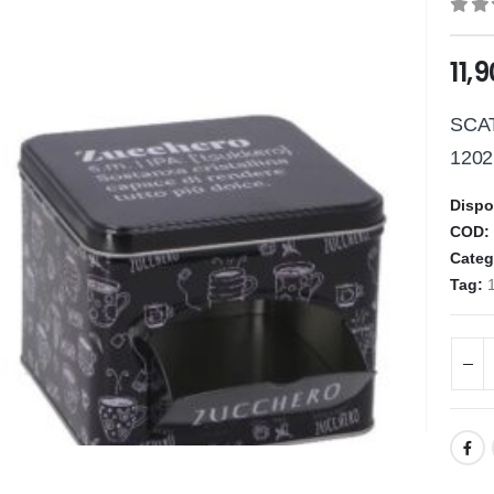
0
ou
11,
SCA
1202
Dispo
COD
Categ
Tag: