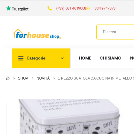
(+39) 081 4619008
334 9747873
HOME
CHI SIAMO
N
Categorie
SHOP
NOVITÀ
1 PEZZO SCATOLA DA CUCINA IN METALLO 