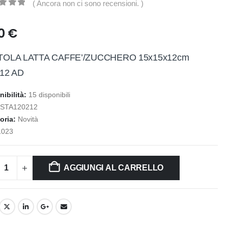
( Ancora non ci sono recensioni. )
t of 5
90
€
TOLA LATTA CAFFE’/ZUCCHERO 15x15x12cm
12 AD
nibilità:
15 disponibili
:
STA120212
oria:
Novità
1023
AGGIUNGI AL CARRELLO